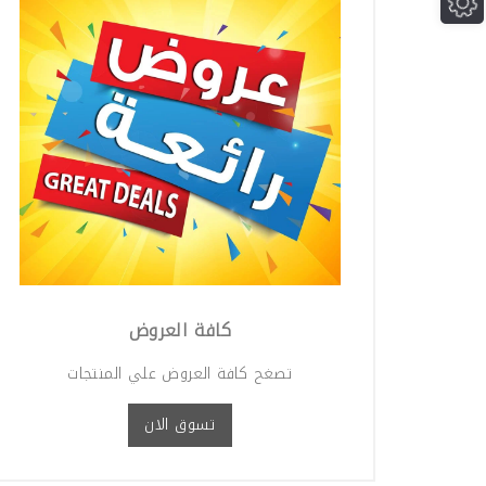
 الجارين
بست جرين حديد
 امينو
كافة العروض
ت فوسيتال
تصغح كافة العروض علي المنتجات
تسوق الان
 جرين فيرت