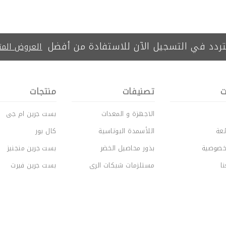
بست جرين منجنيز
بست جرين فير
تردد في التسجيل الآن للاستفادة من أفضل
العروض المت
ت
تصنيفات
منتجات
الاجهزة و المعدات
بست جرين ام جى
عة
اللأسمدة البوتاسية
كال بور
خصوصية
بذور محاصيل الخضر
بست جرين منجنيز
ا
مستلزمات شبكات الرى
بست جرين فيرت