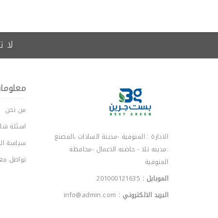
لا ت
معلوما
من نحن
اسئلة شائ
الادارة : المنوفية -مدينة السادات ،المصنع
سياسة ال
:مدينه تلا - حاضنه الاعمال -محافظة
تواصل معن
المنوفية
الموبايل :
201000121635
البريد الالكتروني :
info@admin.com