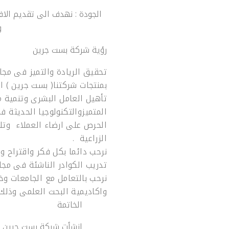
الجودة : نهدف الى تقديم الا
و
نيز
بست جرين فيرت
رؤية شركة بست جرين
تحقيق الريادة والتميز فى مجا
بمنتجات شركتنا( بست جرين ) ا
تأهيل العامل البشرى وتنمية 
المتميزوالتكنولوجيا الحديثة ف
الحرص على ارضاء العملاء وتل
الزراعية .
نرحب دائما بكل فكر واقتراح وم
تدريب الكوادر الناشئة فى مجا
نرحب بالتعامل مع الجامعات وخص
واكاديمية البحث العلمى وذلك ف
الخاتمة