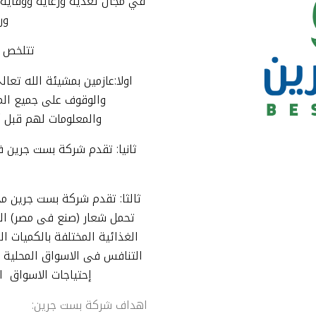
في مجال تغذية ورعاية ووقاية ا
ور
تتلخص م
اولا
:عازمين بمشيئة الله تعا
س
بست جرين سيليكا
والوقوف على جميع المشاكل
والمعلومات لهم قبل أ
ثانيا
: تقدم شركة
بست جرين فر
وبور
بست جرين ستار
ثالثا
: تقدم شركة بست جرين
مج
تحمل شعار (صنع فى مصر)
ال
الغذائية المختلفة بالكميات 
التنافس فى الاسواق المحلية و 
إحتياجات الاسو
ا
ق ال
كس
بست جرين ام جى
اهداف شركة بست جرين
: