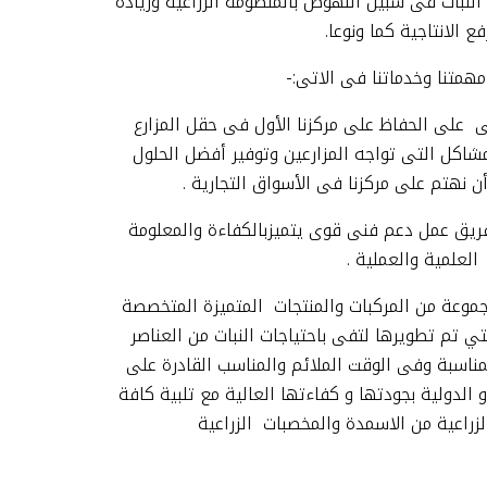
لنبات فى سبيل النهوض بالمنظومة الزراعية وزيادة
فع الانتاجية كما ونوعا.
همتنا وخدماتنا فى الاتى:-
لى على الحفاظ على مركزنا الأول فى حقل المزارع
بست جرين روت
بست فولفى
 التى تواجه المزارعين وتوفير أفضل الحلول
ن نهتم على مركزنا فى الأسواق
التجارية .
يق عمل دعم فنى قوى يتميزبالكفاءة والمعلومة
العلمية والعملية .
بست سال
بست هيوم
موعة من المركبات والمنتجات المتميزة المتخصصة
تي تم تطويرها لتفى باحتياجات النبات من العناصر
المناسبة وفى الوقت الملائم والمناسب
القادرة على
الدولية بجودتها و كفاءتها العالية مع تلبية كافة
زراعية من الاسمدة والمخصبا
ت
الزراعية
بست زنكال توب
كال بور