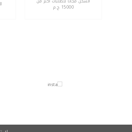
الشحن مجانا للطلبات اكثر من
ا
15000 ج.م