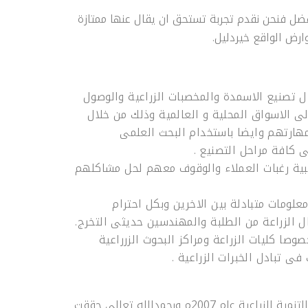
فضل فنحن نقدم تجربة تستحق ان يقال عنها ممتازة
ارض الواقع خيردليل.
بست جرين فلورا
كال بور
ل تصنيع الاسمدة والمخصبات الزراعية والوصول
لى الاسواق المحلية و العالمية وذلك من خلال
مهارتهم وايضا باستخدام البحث العلمى
ى كافة مراحل التصنيع .
بية رغبات العملاء والوقوف معهم لحل مشاكلهم
علومات متبادلة بين الاخرين وبكل احترام
ل الزراعة من الطلبة والمهندسين حديثى التخرج.
وصا كليات الزراعة ومراكز البحوث الزرراعية
ى تبادل الخبرات الزراعية .
انشأت شركة بست جرين للتنمية الزراعية عام 2007م وبحمدالله تعالى حققت