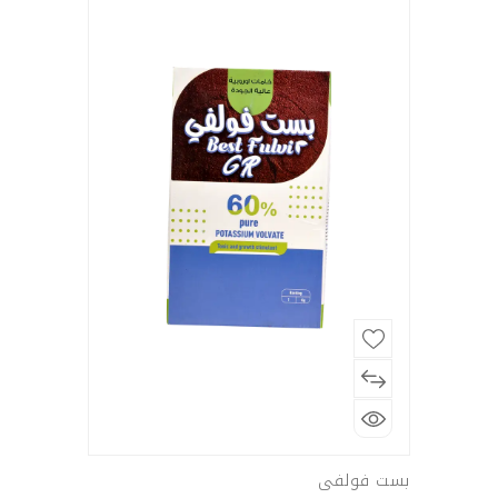
بست فولفى