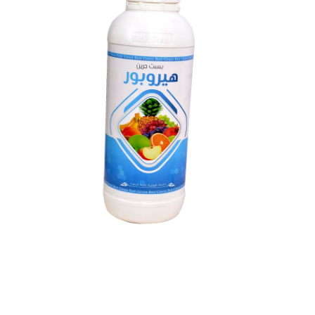
بست جرين روت
بست فولفى
بست سال
بست هيوم
بست زنكال توب
كال بور