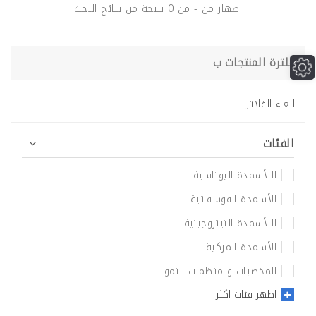
اظهار من - من 0 نتيجة من نتائج البحث
فلترة المنتجات ب
بست جرين روت
بست فولفى
الغاء الفلاتر
الفئات
بست سال
بست هيوم
اللأسمدة البوتاسية
الأسمدة الفوسفاتية
اللأسمدة النيتروجينية
الأسمدة المركبة
بست زنكال توب
كال بور
المخصبات و منظمات النمو
اظهر فئات اكثر